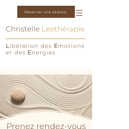
Réserver une séance
Christelle
Leethérapie
L
ibération des
E
motions
et des
E
nergies
Prenez rendez-vous